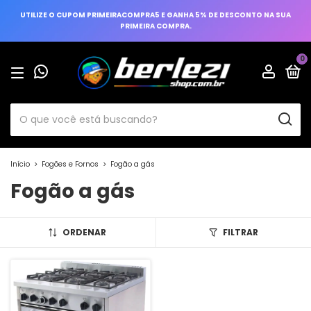
UTILIZE O CUPOM PRIMEIRACOMPRA5 E GANHA 5% DE DESCONTO NA SUA
PRIMEIRA COMPRA.
0
Início
>
Fogões e Fornos
>
Fogão a gás
Fogão a gás
ORDENAR
FILTRAR