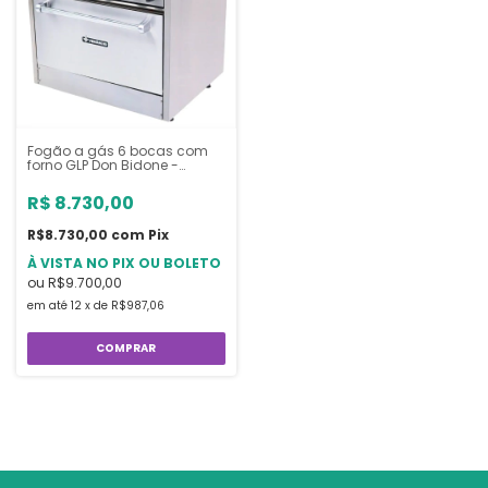
Fogão a gás 6 bocas com
forno GLP Don Bidone -
Venancio
R$ 8.730,00
R$8.730,00
com
Pix
À VISTA NO PIX OU BOLETO
ou
R$9.700,00
em até
12
x
de
R$987,06