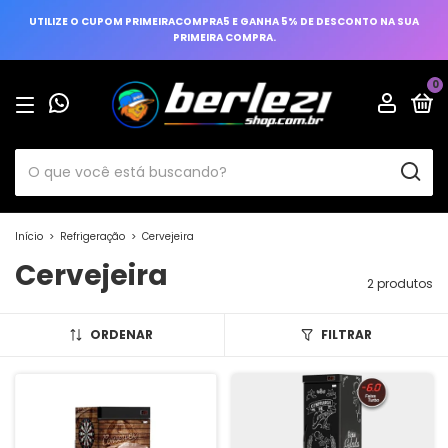
UTILIZE O CUPOM PRIMEIRACOMPRA5 E GANHA 5% DE DESCONTO NA SUA
PRIMEIRA COMPRA.
0
Início
>
Refrigeração
>
Cervejeira
Cervejeira
2 produtos
ORDENAR
FILTRAR