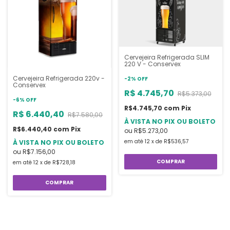
Cervejeira Refrigerada SLIM
220 V - Conservex
Cervejeira Refrigerada 220v -
-
2
%
OFF
Conservex
R$ 4.745,70
R$5.373,00
-
6
%
OFF
R$4.745,70
com
Pix
R$ 6.440,40
R$7.580,00
À VISTA NO PIX OU BOLETO
R$6.440,40
com
Pix
ou
R$5.273,00
em até
12
x
de
R$536,57
À VISTA NO PIX OU BOLETO
ou
R$7.156,00
COMPRAR
em até
12
x
de
R$728,18
COMPRAR