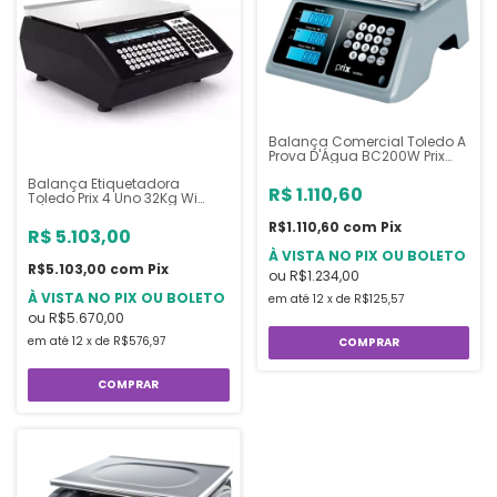
Balança Comercial Toledo A
Prova D'Água BC200W Prix
32Kg com Bateria Interna
Balança Etiquetadora
R$ 1.110,60
Toledo Prix 4 Uno 32Kg Wi
Fi/Ethernet P400154
R$1.110,60
com
Pix
R$ 5.103,00
À VISTA NO PIX OU BOLETO
R$5.103,00
com
Pix
ou
R$1.234,00
À VISTA NO PIX OU BOLETO
em até
12
x
de
R$125,57
ou
R$5.670,00
em até
12
x
de
R$576,97