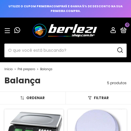
UTILIZE O CUPOM PRIMEIRACOMPRA5 E GANHA 5% DE DESCONTO NA SUA
PRIMEIRA COMPRA.
0
Início
>
Pré preparo
>
Balança
Balança
5 produtos
ORDENAR
FILTRAR