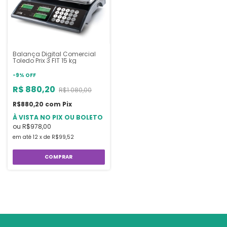
Balança Digital Comercial
Toledo Prix 3 FIT 15 kg
-
9
%
OFF
R$ 880,20
R$1.080,00
R$880,20
com
Pix
À VISTA NO PIX OU BOLETO
ou
R$978,00
em até
12
x
de
R$99,52