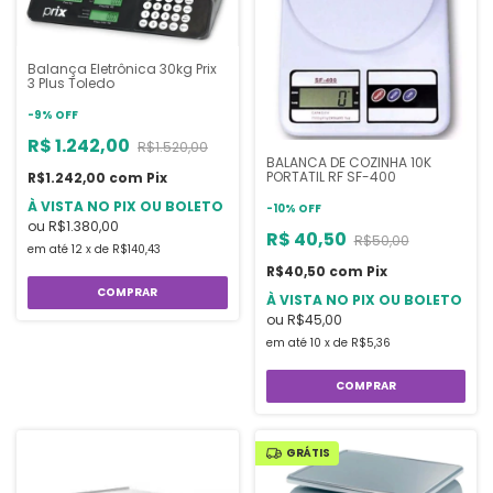
Balança Eletrônica 30kg Prix
3 Plus Toledo
-
9
%
OFF
R$ 1.242,00
R$1.520,00
BALANCA DE COZINHA 10K
PORTATIL RF SF-400
R$1.242,00
com
Pix
À VISTA NO PIX OU BOLETO
-
10
%
OFF
ou
R$1.380,00
R$ 40,50
R$50,00
em até
12
x
de
R$140,43
R$40,50
com
Pix
À VISTA NO PIX OU BOLETO
ou
R$45,00
em até
10
x
de
R$5,36
GRÁTIS